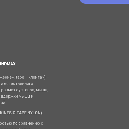
KINDMAX
жение», tape – «лента») –
 и естественного
травмах суставов, мышц,
 поддержки мышц и
ий.
(KINESIO TAPE NYLON)
:
остью по сравнению с