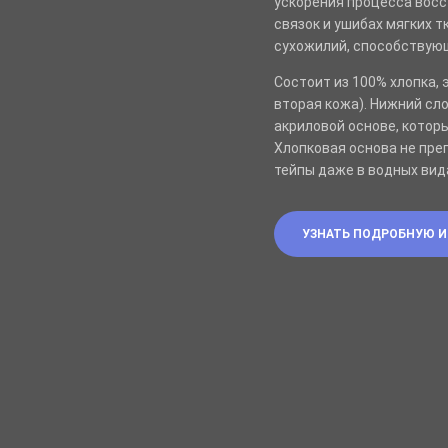
ускорения процесса восс
связок и ушибах мягких т
сухожилий, способствую
Состоит из 100% хлопка,
вторая кожа). Нижний сл
акриловой основе, котор
Хлопковая основа не пре
тейпы даже в водных вид
УЗНАТЬ ПОДРОБНУЮ 