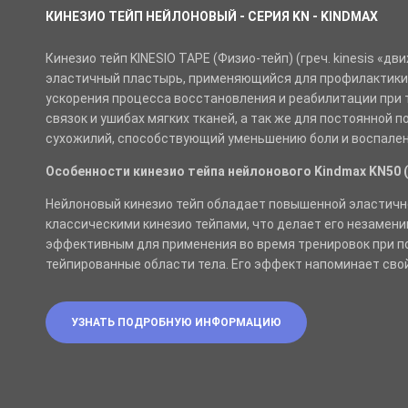
КИНЕЗИО ТЕЙП НЕЙЛОНОВЫЙ - СЕРИЯ KN - KINDMAX
Кинезио тейп KINESIO TAPE (Физио-тейп) (греч. kinesis «дви
эластичный пластырь, применяющийся для профилактики
ускорения процесса восстановления и реабилитации при 
связок и ушибах мягких тканей, а так же для постоянной
сухожилий, способствующий уменьшению боли и воспален
Особенности кинезио тейпа нейлонового Kindmax KN50 
Нейлоновый кинезио тейп обладает повышенной эластичн
классическими кинезио тейпами, что делает его незамен
эффективным для применения во время тренировок при п
тейпированные области тела. Его эффект напоминает сво
УЗНАТЬ ПОДРОБНУЮ ИНФОРМАЦИЮ