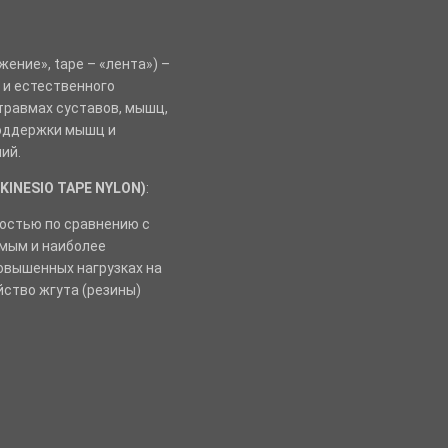
жение», tape – «лента») –
 и естественного
травмах суставов, мышц,
 поддержки мышц и
ий.
(KINESIO TAPE NYLON)
:
остью по сравнению с
имым и наиболее
овышенных нагрузках на
йство жгута (резины)