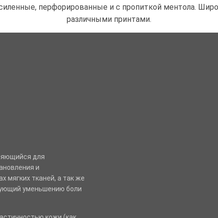
силенные, перфорированные и с пропиткой ментола. Широ
различными принтами.
еняющийся для
ановления и
х мягких тканей, а так же
вующий уменьшению боли
ластичностью кожи (как