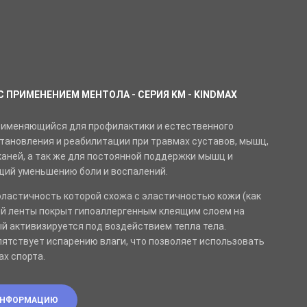
С ПРИМЕНЕНИЕМ МЕНТОЛА - СЕРИЯ KM - KINDMAX
рименяющийся для профилактики и естественного
тановления и реабилитации при травмах суставов, мышц,
каней, а так же для постоянной поддержки мышц и
щий уменьшению боли и воспалений.
 эластичность которой схожа с эластичностью кожи (как
ой ленты покрыт гипоаллергенным клеящим слоем на
ый активизируется под воздействием тепла тела.
пятствует испарению влаги, что позволяет использовать
ах спорта.
ИНФОРМАЦИЮ