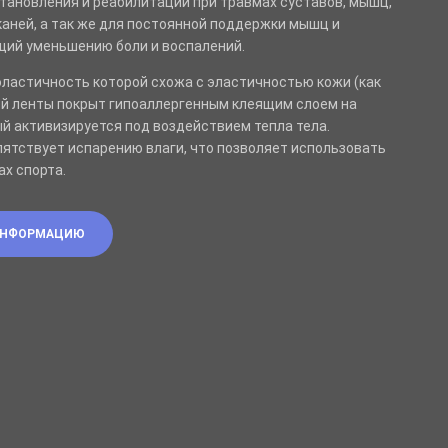
тановления и реабилитации при травмах суставов, мышц,
каней, а так же для постоянной поддержки мышц и
щий уменьшению боли и воспалений.
 эластичность которой схожа с эластичностью кожи (как
ой ленты покрыт гипоаллергенным клеящим слоем на
ый активизируется под воздействием тепла тела.
пятствует испарению влаги, что позволяет использовать
ах спорта.
ИНФОРМАЦИЮ