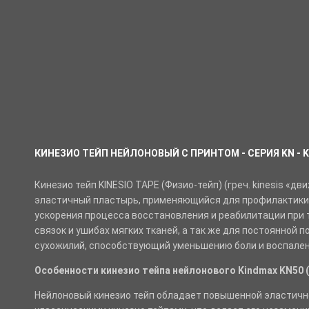
КИНЕЗИО ТЕЙП НЕЙЛОНОВЫЙ С ПРИНТОМ - СЕРИЯ KN - 
Кинезио тейп KINESIO TAPE (Физио-тейп) (греч. kinesis «дви
эластичный пластырь, применяющийся для профилактики
ускорения процесса восстановления и реабилитации при 
связок и ушибах мягких тканей, а так же для постоянной
сухожилий, способствующий уменьшению боли и воспален
Особенности кинезио тейпа нейлонового Kindmax KN50 
Нейлоновый кинезио тейп обладает повышенной эластичн