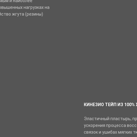
имым и наиболее
овышенных нагрузках на
йство жгута (резины)
КИНЕЗИО ТЕЙП ИЗ 100% 
Эластичный пластырь, п
ускорения процесса восс
связок и ушибах мягких т