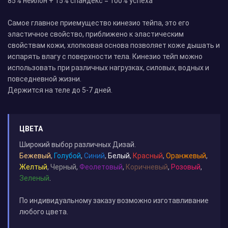
85% нейлон + 15% спандекс = 100% успеха
Самое главное приемущество кинезио тейпа, это его
эластичное свойство, приближено к эластическим
свойствам кожи, хлопковая основа позволяет коже дышать и
испарять влагу с поверхности тела. Кинезио тейп можно
использовать при различных нагрузках, силовых, водных и
повседневной жизни.
Держится на теле до 5-7 дней.
ЦВЕТА
Широкий выбор различных Дизай.
Бежевый
,
Голубой
,
Синий
,
Белый
,
Красный
,
Оранжевый
,
Желтый
,
Черный
,
Феолетовый
,
Коричневый
,
Розовый
,
Зеленый
.
По индивидуальному заказу возможно изготавливание
любого цвета.